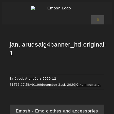
Skip
to
content
Toggle
Navigation
Emosh Shop
T-shirts
Hoodies
januarudsalg4banner_hd.original-
Bukser
1
Accessories
Om Emosh
Kurv
0
By
Jacob Arent Jürs
|
2020-12-
31T16:17:58+01:00
december 31st, 2020
|
0 Kommentarer
Emosh - Emo clothes and accessories