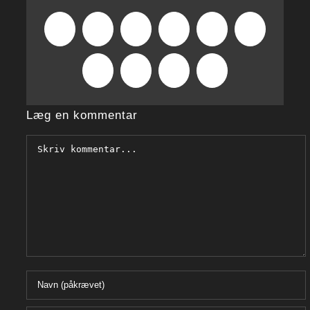
Facebook
X
Reddit
LinkedIn
WhatsApp
Tumblr
Pinterest
Vk
Xing
E-
mail
Læg en kommentar
Comment