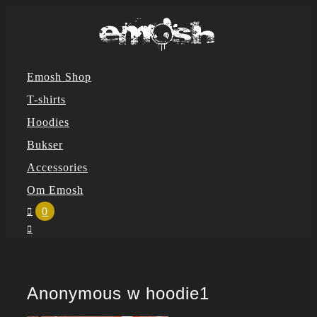
Skip
to
content
Emosh Shop
T-shirts
Hoodies
Bukser
Accessories
Om Emosh
0
Anonymous w hoodie1