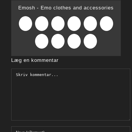
Emosh - Emo clothes and accessories
Facebook
X
Reddit
LinkedIn
WhatsApp
Tumblr
Pinterest
Vk
Xing
E-
mail
Læg en kommentar
Comment