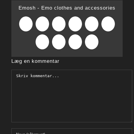
Emosh - Emo clothes and accessories
Facebook
X
Reddit
LinkedIn
WhatsApp
Tumblr
Pinterest
Vk
Xing
E-
mail
Læg en kommentar
Comment