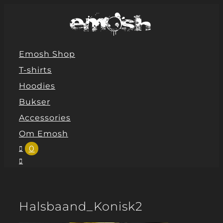
Skip
to
content
Emosh Shop
T-shirts
Hoodies
Bukser
Accessories
Om Emosh
0
Halsbaand_Konisk2