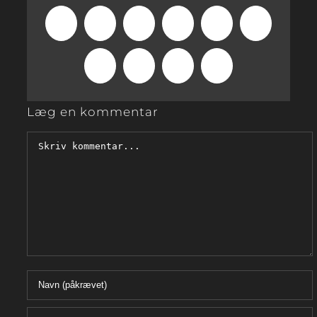
Facebook
X
Reddit
LinkedIn
WhatsApp
Tumblr
Pinterest
Vk
Xing
E-
mail
Læg en kommentar
Comment