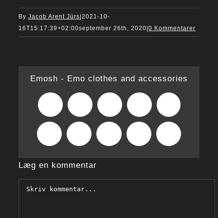
By
Jacob Arent Jürs
|
2021-10-
16T15:17:39+02:00
september 26th, 2020
|
0 Kommentarer
Emosh - Emo clothes and accessories
Facebook
X
Reddit
LinkedIn
WhatsApp
Tumblr
Pinterest
Vk
Xing
E-
mail
Læg en kommentar
Comment