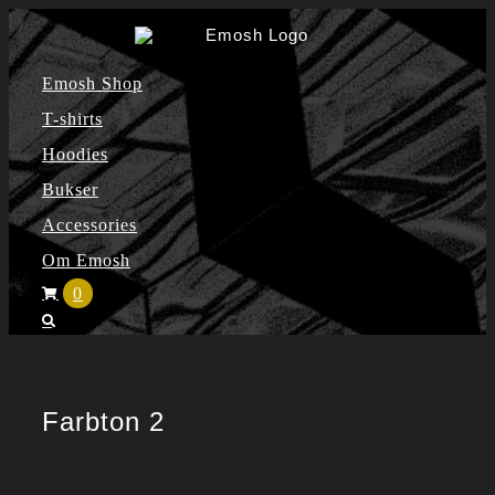
Skip
to
Emosh Shop
content
T-shirts
Hoodies
Bukser
Accessories
Om Emosh
0
Farbton 2