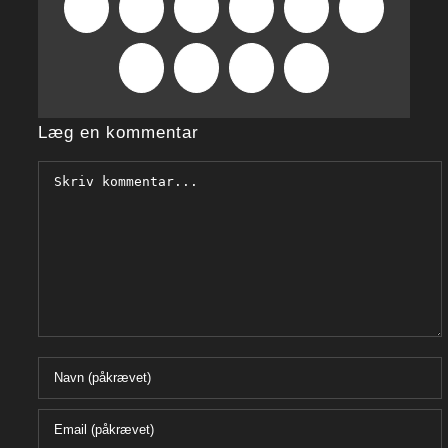
Facebook
X
Reddit
LinkedIn
WhatsApp
Tumblr
Pinterest
Vk
Xing
E-
mail
Læg en kommentar
Comment