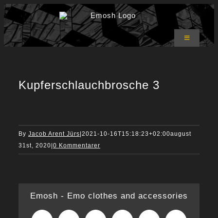
Skip
to
content
Toggle
Navigation
Emosh Shop
T-shirts
Hoodies
Kupferschlauchbrosche 3
Bukser
Accessories
Om Emosh
Kurv
0
By
Jacob Arent Jürs
|
2021-10-16T15:18:23+02:00
august
31st, 2020
|
0 Kommentarer
Emosh - Emo clothes and accessories