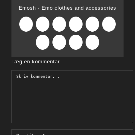
Emosh - Emo clothes and accessories
Facebook
X
Reddit
LinkedIn
WhatsApp
Tumblr
Pinterest
Vk
Xing
E-
mail
Læg en kommentar
Comment