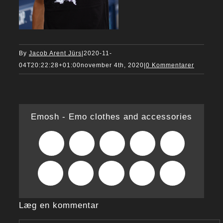
By
Jacob Arent Jürs
|
2020-11-
04T20:22:28+01:00
november 4th, 2020
|
0 Kommentarer
Emosh - Emo clothes and accessories
Facebook
X
Reddit
LinkedIn
WhatsApp
Tumblr
Pinterest
Vk
Xing
E-
mail
Læg en kommentar