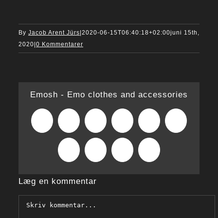
By
Jacob Arent Jürs
|
2020-06-15T06:40:18+02:00
juni 15th,
2020
|
0 Kommentarer
Emosh - Emo clothes and accessories
Facebook
X
Reddit
LinkedIn
WhatsApp
Tumblr
Pinterest
Vk
Xing
E-
mail
Læg en kommentar
Comment