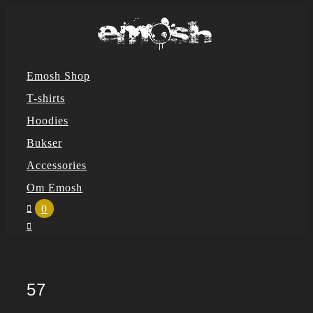
Skip
to
content
Emosh Shop
T-shirts
Hoodies
Bukser
Accessories
Om Emosh
0
57