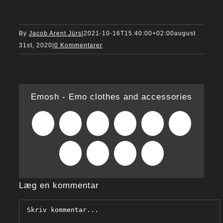
By
Jacob Arent Jürs
|
2021-10-16T15:40:00+02:00
august
31st, 2020
|
0 Kommentarer
Emosh - Emo clothes and accessories
Facebook
X
Reddit
LinkedIn
WhatsApp
Tumblr
Pinterest
Vk
Xing
E-
mail
Læg en kommentar
Comment