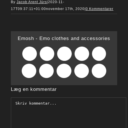
By
Jacob Arent Jürs
|
2020-11-
17T09:37:11+01:00
november 17th, 2020
|
0 Kommentarer
Emosh - Emo clothes and accessories
Facebook
X
Reddit
LinkedIn
WhatsApp
Tumblr
Pinterest
Vk
Xing
E-
mail
Læg en kommentar
Comment