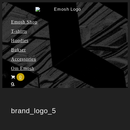
Skip
to
Emosh Shop
content
T-shirts
Hoodies
Bukser
Accessories
Om Emosh
0
brand_logo_5