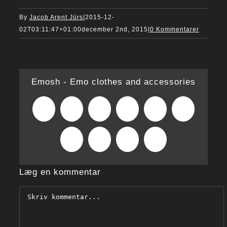
By
Jacob Arent Jürs
|
2015-12-
02T03:11:47+01:00
december 2nd, 2015
|
0 Kommentarer
Emosh - Emo clothes and accessories
Facebook
X
Reddit
LinkedIn
WhatsApp
Tumblr
Pinterest
Vk
Xing
E-
mail
Læg en kommentar
Comment