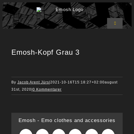
Skip
to
content
Toggle
Navigation
Emosh Shop
T-shirts
Hoodies
Emosh-Kopf Grau 3
Bukser
Accessories
Om Emosh
Kurv
0
By
Jacob Arent Jürs
|
2021-10-16T15:18:27+02:00
august
31st, 2020
|
0 Kommentarer
Emosh - Emo clothes and accessories