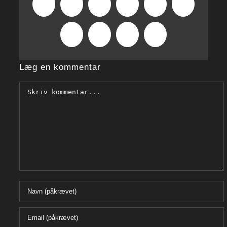
Facebook
X
Reddit
LinkedIn
WhatsApp
Tumblr
Pinterest
Vk
Xing
E-
mail
Læg en kommentar
Comment