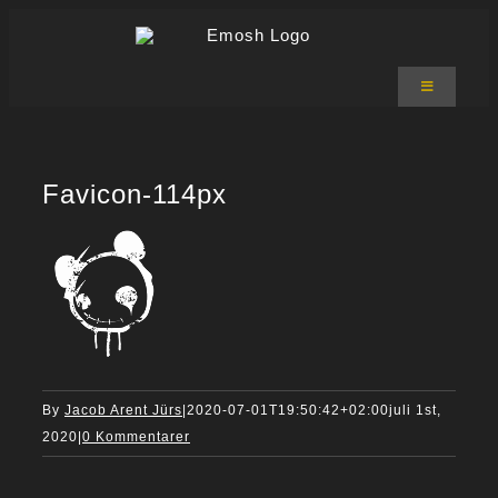
Skip
to
content
Toggle
Navigation
Emosh Shop
T-shirts
Hoodies
Favicon-114px
Bukser
Accessories
Om Emosh
Kurv
0
By
Jacob Arent Jürs
|
2020-07-01T19:50:42+02:00
juli 1st,
2020
|
0 Kommentarer