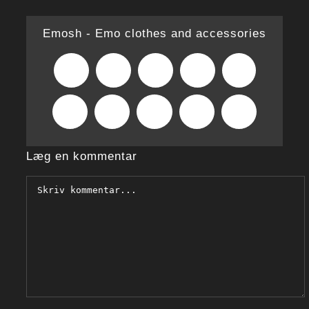
Emosh - Emo clothes and accessories
Facebook
X
Reddit
LinkedIn
WhatsApp
Tumblr
Pinterest
Vk
Xing
E-
mail
Læg en kommentar
Comment