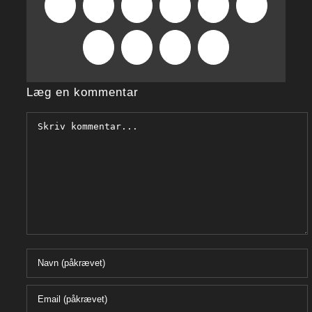
Facebook
X
Reddit
LinkedIn
WhatsApp
Tumblr
Pinterest
Vk
Xing
E-
mail
Læg en kommentar
Comment