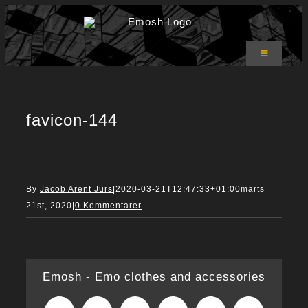
Skip
to
content
Toggle
Navigation
Emosh Shop
T-shirts
Hoodies
favicon-144
Bukser
Accessories
Om Emosh
Kurv
0
By
Jacob Arent Jürs
|
2020-03-21T12:47:33+01:00
marts
21st, 2020
|
0 Kommentarer
Emosh - Emo clothes and accessories