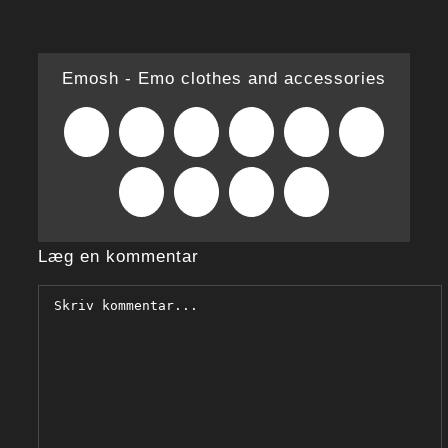
Emosh - Emo clothes and accessories
Facebook
X
Reddit
LinkedIn
WhatsApp
Tumblr
Pinterest
Vk
Xing
E-
mail
Læg en kommentar
Comment