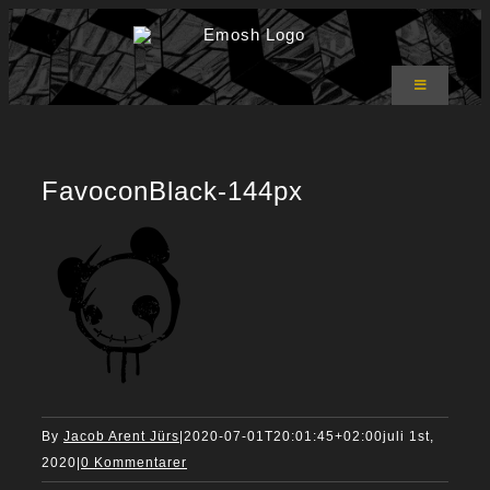
Skip
to
content
Toggle
Navigation
Emosh Shop
T-shirts
Hoodies
FavoconBlack-144px
Bukser
Accessories
Om Emosh
Kurv
0
By
Jacob Arent Jürs
|
2020-07-01T20:01:45+02:00
juli 1st,
2020
|
0 Kommentarer