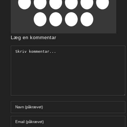
Facebook
X
Reddit
LinkedIn
WhatsApp
Tumblr
Pinterest
Vk
Xing
E-
mail
Læg en kommentar
Comment