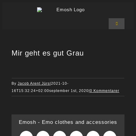
Skip
to
content
Toggle
Navigation
Emosh Shop
T-shirts
Hoodies
Mir geht es gut Grau
Bukser
Accessories
Om Emosh
Kurv
0
By
Jacob Arent Jürs
|
2021-10-
16T15:32:24+02:00
september 1st, 2020
|
0 Kommentarer
Emosh - Emo clothes and accessories