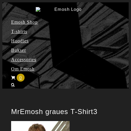
Skip
to
Emosh Shop
content
T-shirts
Hoodies
Bukser
Accessories
Om Emosh
0
MrEmosh graues T-Shirt3