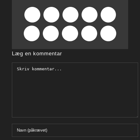
Facebook
X
Reddit
LinkedIn
WhatsApp
Tumblr
Pinterest
Vk
Xing
E-
mail
Læg en kommentar
Comment