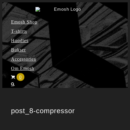
Skip
to
Emosh Shop
content
T-shirts
Hoodies
Bukser
Accessories
Om Emosh
0
post_8-compressor