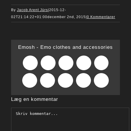
By
Jacob Arent Jürs
|
2015-12-
02T21:14:22+01:00
december 2nd, 2015
|
0 Kommentarer
Emosh - Emo clothes and accessories
Facebook
X
Reddit
LinkedIn
WhatsApp
Tumblr
Pinterest
Vk
Xing
E-
mail
Læg en kommentar
Comment