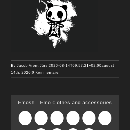
By
Jacob Arent Jürs
|
2020-08-14T09:57:21+02:00
august
14th, 2020
|
0 Kommentarer
Emosh - Emo clothes and accessories
Facebook
X
Reddit
LinkedIn
WhatsApp
Tumblr