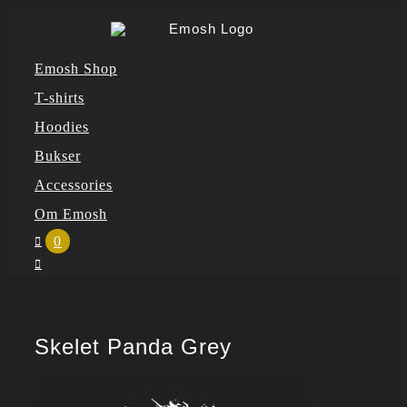
Skip
to
Emosh Shop
content
T-shirts
Hoodies
Bukser
Accessories
Om Emosh
0
Skelet Panda Grey