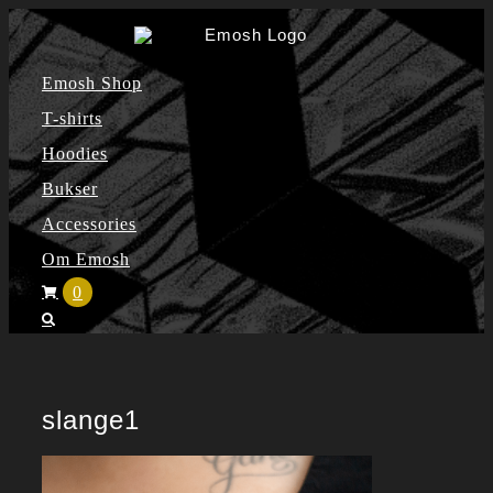
Skip
to
Emosh Shop
content
T-shirts
Hoodies
Bukser
Accessories
Om Emosh
0
slange1