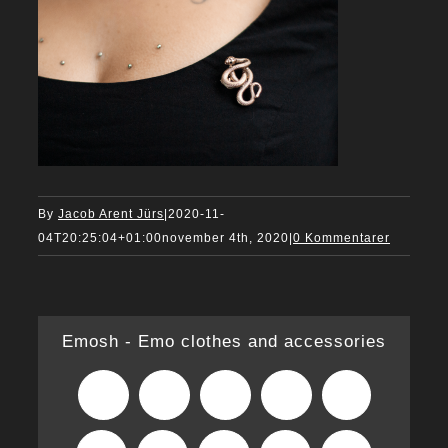
By
Jacob Arent Jürs
|
2020-11-
04T20:25:04+01:00
november 4th, 2020
|
0 Kommentarer
Emosh - Emo clothes and accessories
Facebook
X
Reddit
LinkedIn
WhatsApp