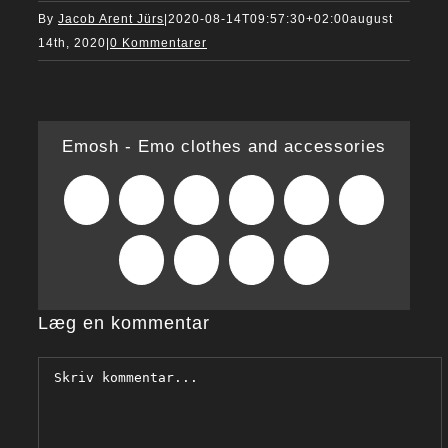
By
Jacob Arent Jürs
|
2020-08-14T09:57:30+02:00
august
14th, 2020
|
0 Kommentarer
Emosh - Emo clothes and accessories
Facebook
X
Reddit
LinkedIn
WhatsApp
Tumblr
Pinterest
Vk
Xing
E-
mail
Læg en kommentar
Comment