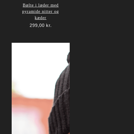
Bælte i læder med
pyramide nitter og
kæder
299,00
kr.