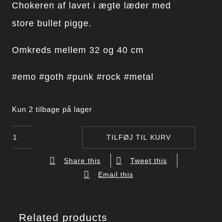
Chokeren af lavet i ægte læder med
store bullet pigge.
Omkreds mellem 32 og 40 cm
#emo #goth #punk #rock #metal
Kun 2 tilbage på lager
Choker
TILFØJ TIL KURV
i
Share this
Tweet this
ægte
Email this
læder
med
store
Related products
pigge