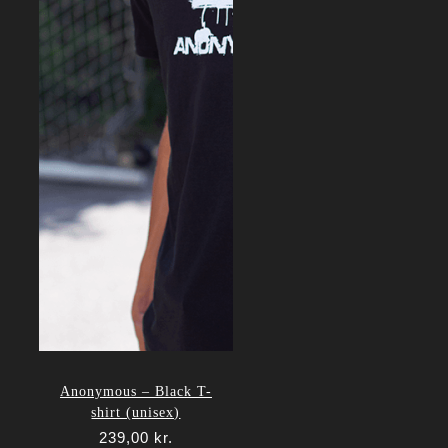
Anonymous – Black T-
shirt (unisex)
239,00
kr.