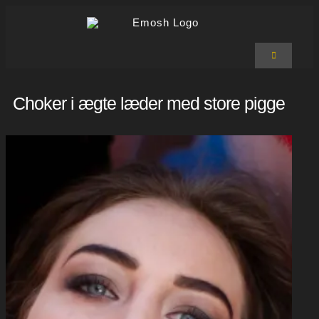
Skip
to
content
Toggle
Navigation
Emosh Shop
T-shirts
Choker i ægte læder med store pigge
Hoodies
Bukser
Accessories
Om Emosh
Kurv
0